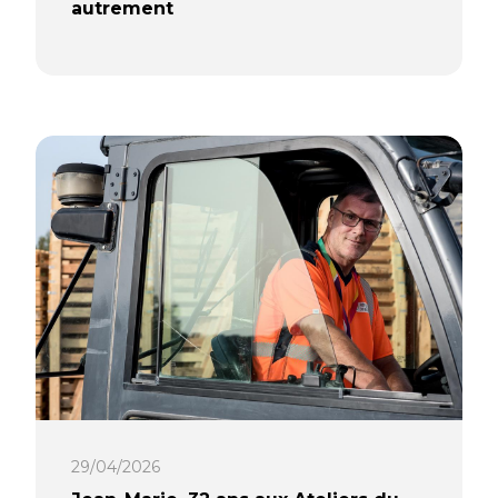
autrement
Laura, 27 ans, travaille aux espaces
verts et naturels aux Ateliers du
Bocage. À travers son parcours en
insertion, elle découvre un métier de
terrain, développe de nouvelles
compétences et construit son projet
professionnel, entre travail en
extérieur, accompagnement et
reconversion vers l’animation.
Lire la suite…
29/04/2026