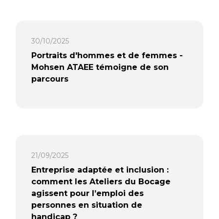
alternance à impact, entre commerce,
insertion et apprentissage humain.
30/10/2025
Lire la suite…
Portraits d'hommes et de femmes -
Mohsen ATAEE témoigne de son
parcours
Ces deux années aux Ateliers du
Bocage ont été riches
d’apprentissage et m’ont permis de
développer mes compétences en
informatique, tout en préparant mon
21/09/2025
avenir professionnel.
Entreprise adaptée et inclusion :
Lire la suite…
comment les Ateliers du Bocage
agissent pour l’emploi des
personnes en situation de
handicap ?