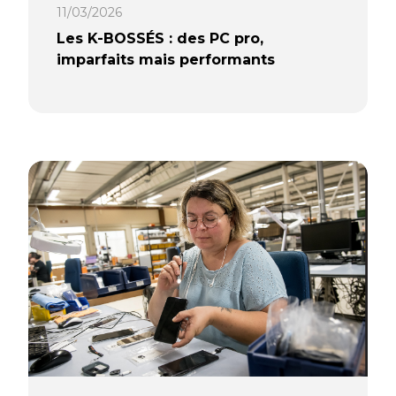
11/03/2026
Les K-BOSSÉS : des PC pro,
imparfaits mais performants
Rayures visibles, peinture écaillée,
fêlures légères… et alors ? Avec notre
nouvelle gamme K-BOSSÉS, nous
proposons une approche
décomplexée du reconditionné : des
ordinateurs performants,
parfaitement fonctionnels, qui
assument simplement leurs défaut.
Une façon concrète de lutter contre
le gaspillage numérique tout en
profitant de petits prix.
Lire la suite…