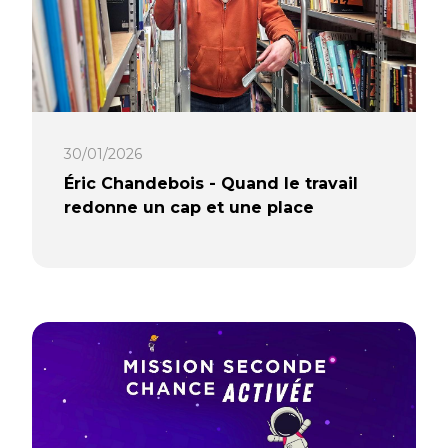
appareil peut être performant, fiable
et durable, même avec un physique
atypique.
Lire la suite…
30/01/2026
Éric Chandebois - Quand le travail
redonne un cap et une place
« Quand je suis arrivé ici, je n’étais
même pas l’ombre de moi-même.
J’étais l’ombre, de l’ombre, de l’ombre,
de moi-même ! » C’est ainsi qu’Éric
ouvre son récit, avec une franchise qui
ne laisse aucun doute sur ce qu’il a
traversé. À 56 ans, il raconte sans
détour ses périodes difficiles, son
combat contre l’addiction, et surtout