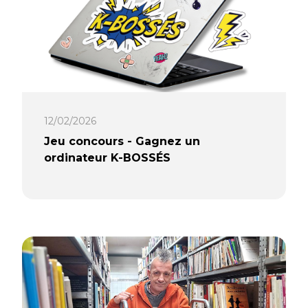
Lire la suite…
12/02/2026
Jeu concours - Gagnez un
ordinateur K-BOSSÉS
Pour faire découvrir cette nouvelle
gamme, nous mettons en jeu : 🎁 1
ordinateur portable K-BOSSÉS
modèle AtomiK reconditionné aux
Ateliers du Bocage 🎁 Un second
ordinateur ainsi que des planches de
stickers, à gagner via Solidatech Une
belle occasion de découvrir qu’un