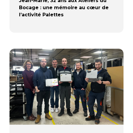
Jean-Marie, 32 ans aux Ateliers du
Bocage : une mémoire au cœur de
l’activité Palettes
Jean-Marie est une figure
emblématique des Ateliers du
Bocage. Présent depuis 1995, il est
aujourd’hui le salarié avec le plus
d’ancienneté. Plus de 30 ans passés
sur le terrain, à voir l’entreprise
évoluer, se structurer et grandir
autour de l’activité palettes. Au fil des
années, il est devenu un repère pour
les équipes. Quelqu’un que tout le
monde connaît, que l’on croise, que
l’on salue, et qui fait partie du
quotidien.
Lire la suite…