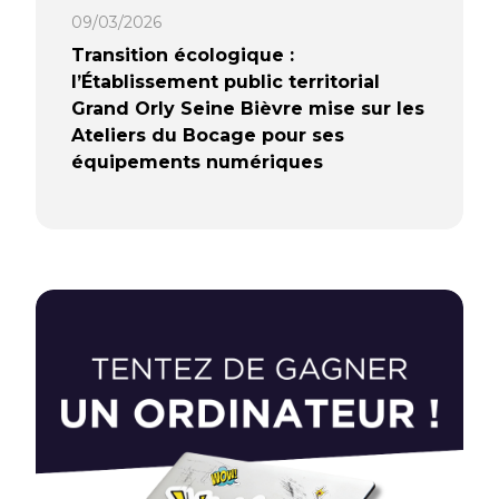
09/03/2026
Transition écologique :
l’Établissement public territorial
Grand Orly Seine Bièvre mise sur les
Ateliers du Bocage pour ses
équipements numériques
Dans le cadre de la loi AGEC imposant
20 % de matériel reconditionné aux
collectivités, l’EPT Grand Orly Seine
Bièvre a choisi les Ateliers du Bocage
pour s’équiper, notamment en
smartphones. Dans cet article,
Nadège COELHO, responsable du
support numérique, partage les
raisons de ce choix, les bénéfices
constatés et ses conseils aux acteurs
publics.