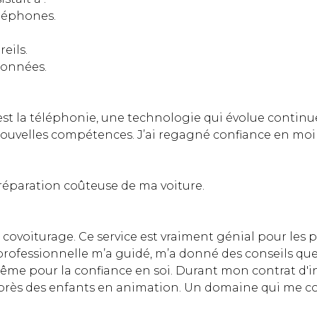
éléphones.
eils.
données.
st la téléphonie, une technologie qui évolue continue
s nouvelles compétences. J’ai regagné confiance en moi e
réparation coûteuse de ma voiture.
e covoiturage. Ce service est vraiment génial pour le
ofessionnelle m’a guidé, m’a donné des conseils que 
me pour la confiance en soi. Durant mon contrat d'ins
r auprès des enfants en animation. Un domaine qui me c