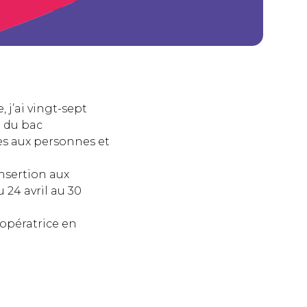
 j’ai vingt-sept
re du bac
es aux personnes et
insertion aux
 24 avril au 30
’opératrice en