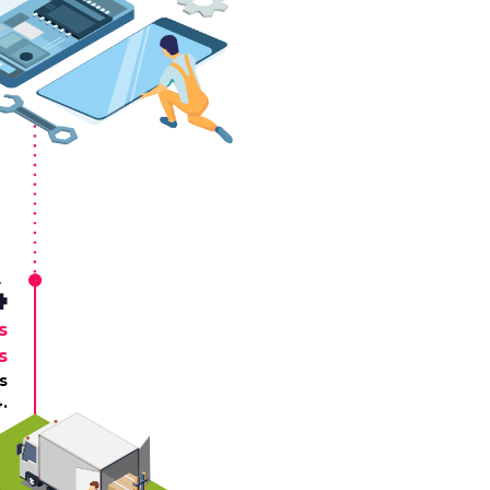
4
s
s
s
.