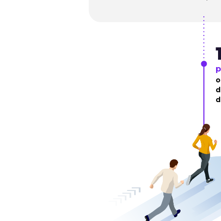
p
o
d
d