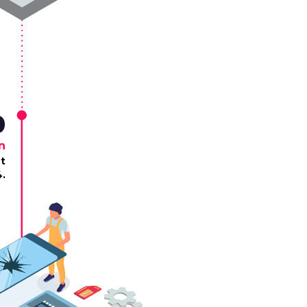
0
n
t
.