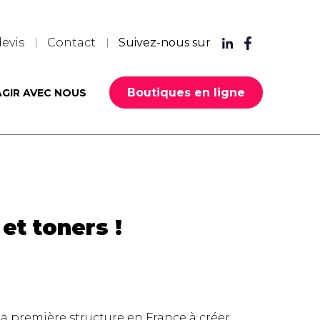
evis
Contact
Suivez-nous sur
Boutiques en ligne
AGIR AVEC NOUS
et toners !
la première structure en France à créer