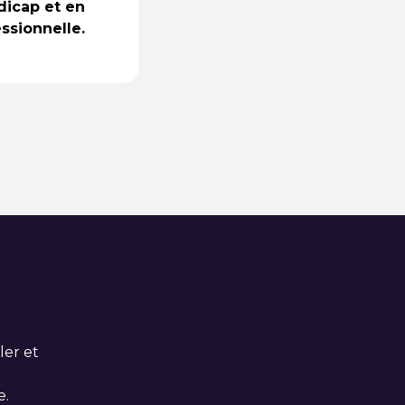
dicap et en
essionnelle.
ler et
e.