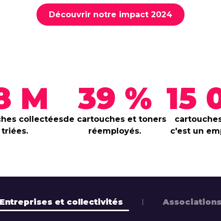
Découvrir notre impact 2024
,8 M
39 %
15 
hes collectées
de cartouches et toners
cartouches
 triées.
réemployés.
c'est un emp
Entreprises et collectivités
Association