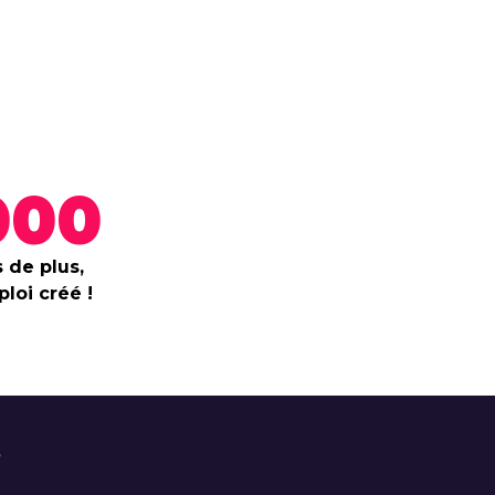
000
 de plus,
loi créé !
s