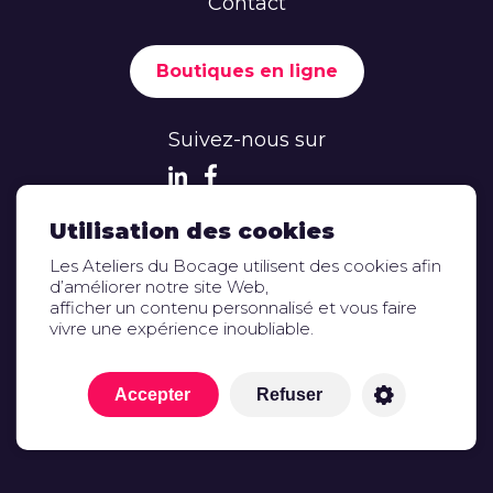
Contact
Boutiques en ligne
Suivez-nous sur
Utilisation des cookies
Les Ateliers du Bocage utilisent des cookies afin
d’améliorer notre site Web,
afficher un contenu personnalisé et vous faire
Mentions légales
vivre une expérience inoubliable.
Espace presse et documentation
© 2022 -
Ateliers du Bocage
Accepter
Refuser