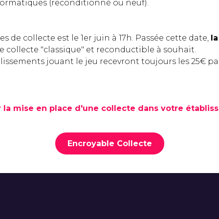
formatiques (reconditionné ou neuf).
s de collecte est le 1er juin à 17h. Passée cette date,
l
 collecte "classique" et reconductible à souhait.
tablissements jouant le jeu recevront toujours les 25€ 
 la mise en place d'une collecte dans votre établi
Encroyable Collecte