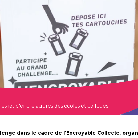
es jet d'encre auprès des écoles et collèges
allenge dans le cadre de l'Encroyable Collecte, organ