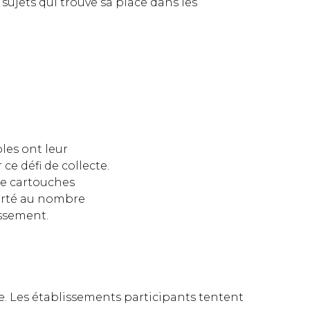
 sujets qui trouve sa place dans les
oles ont leur
e défi de collecte.
de cartouches
orté au nombre
issement.
. Les établissements participants tentent