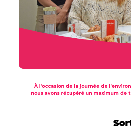
À l’occasion de la journée de l’envir
nous avons récupéré un maximum de télé
Sor