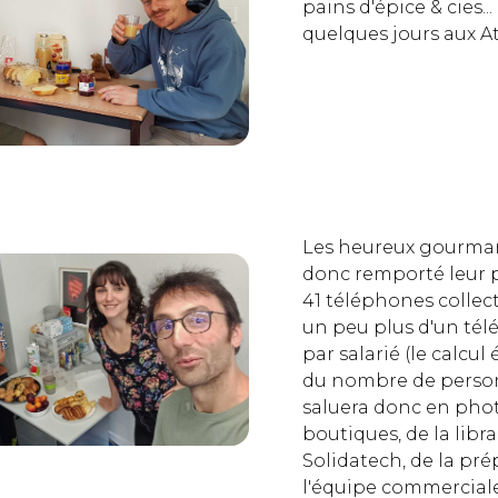
pains d'épice & cies...
quelques jours aux A
Les heureux gourma
donc remporté leur p
41 téléphones collecté
un peu plus d'un té
par salarié (le calcul
du nombre de person
saluera donc en phot
boutiques, de la librai
Solidatech, de la p
l'équipe commerciale