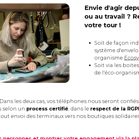
Envie d'agir dep
ou au travail ? R
votre tour !
Soit de façon ind
système d'envelop
organisme
Ecos
Soit via les boit
de l'éco-organi
Dans les deux cas, vos téléphones nous seront confiés
s selon un
process certifié
, dans le
respect de la RG
tout envoi des terminaux vers nos boutiques solidaires
es personnes et montrer votre engagement
via
la pl