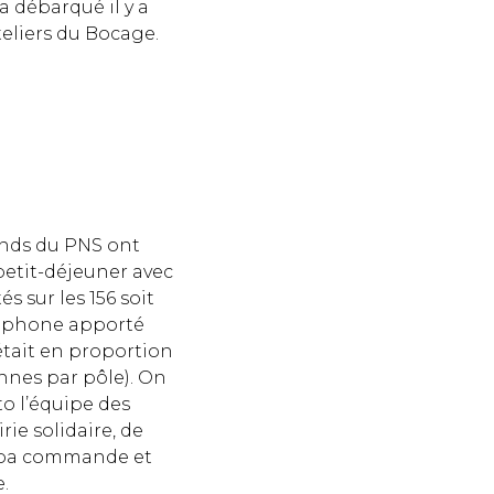
 a débarqué il y a
teliers du Bocage.
nds du PNS ont
etit-déjeuner avec
s sur les 156 soit
léphone apporté
 était en proportion
nes par pôle). On
o l’équipe des
rie solidaire, de
répa commande et
.