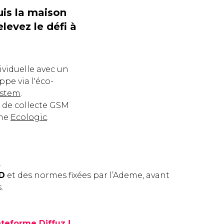
uis la maison
elevez le défi à
ividuelle avec un
pe via l'éco-
ystem
.
es de collecte GSM
sme
Ecologic
.
.
PD
et des normes fixées par l’Ademe, avant
.
ateforme Diffuz !