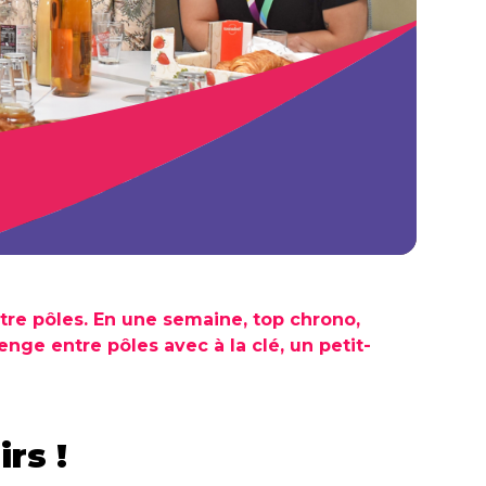
tre pôles. En une semaine, top chrono,
ge entre pôles avec à la clé, un petit-
rs !