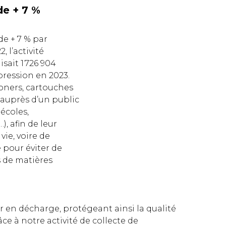
de + 7 %
de + 7 % par
, l’activité
sait 1 726 904
ession en 2023.
toners, cartouches
 auprès d’un public
 écoles,
), afin de leur
ie, voire de
e pour éviter de
s de matières
 en décharge, protégeant ainsi la qualité
ce à notre activité de collecte de