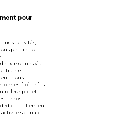
ment pour
nos activités,
 nous permet de
s
e personnes via
contrats en
ment, nous
rsonnes éloignées
uire leur projet
des temps
édiés tout en leur
ctivité salariale