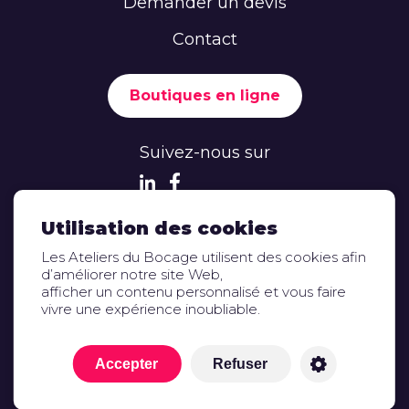
Demander un devis
Contact
Boutiques en ligne
Suivez-nous sur
Utilisation des cookies
Les Ateliers du Bocage utilisent des cookies afin
d’améliorer notre site Web,
afficher un contenu personnalisé et vous faire
Mentions légales
vivre une expérience inoubliable.
Espace presse et documentation
© 2022 -
Ateliers du Bocage
Accepter
Refuser